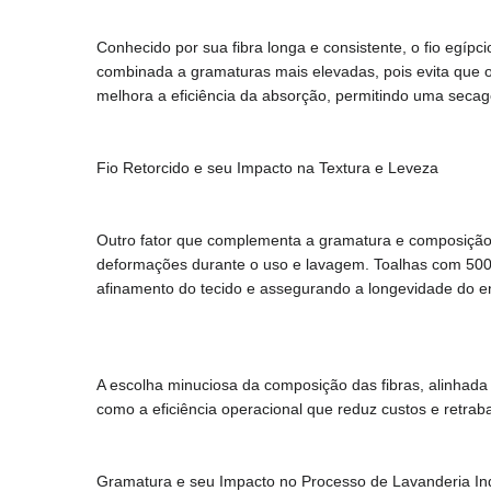
Conhecido por sua fibra longa e consistente, o fio egípc
combinada a gramaturas mais elevadas, pois evita que o 
melhora a eficiência da absorção, permitindo uma secagem
Fio Retorcido e seu Impacto na Textura e Leveza
Outro fator que complementa a gramatura e composição é 
deformações durante o uso e lavagem. Toalhas com 500 g
afinamento do tecido e assegurando a longevidade do e
A escolha minuciosa da composição das fibras, alinhad
como a eficiência operacional que reduz custos e retrab
Gramatura e seu Impacto no Processo de Lavanderia Ind