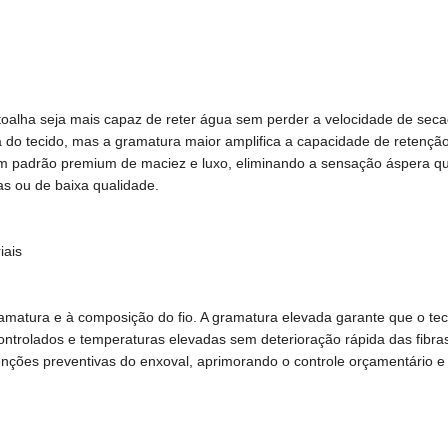
toalha seja mais capaz de reter água sem perder a velocidade de sec
ra do tecido, mas a gramatura maior amplifica a capacidade de retenção
 um padrão premium de maciez e luxo, eliminando a sensação áspera qu
s ou de baixa qualidade.
iais
ramatura e à composição do fio. A gramatura elevada garante que o tec
controlados e temperaturas elevadas sem deterioração rápida das fibras
enções preventivas do enxoval, aprimorando o controle orçamentário e 