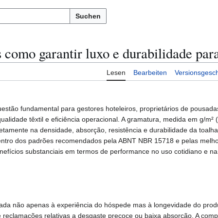
Suchen
como garantir luxo e durabilidade para
Lesen
Bearbeiten
Versionsgesch
estão fundamental para gestores hoteleiros, proprietários de pousadas
ualidade têxtil e eficiência operacional. A gramatura, medida em g/m²
iretamente na densidade, absorção, resistência e durabilidade da toal
dentro dos padrões recomendados pela ABNT NBR 15718 e pelas melho
enefícios substanciais em termos de performance no uso cotidiano e na
 ligada não apenas à experiência do hóspede mas à longevidade do pro
e reclamações relativas a desgaste precoce ou baixa absorção. A com