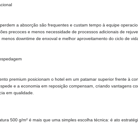
cional
 perdem a absorção são frequentes e custam tempo à equipe operacio
ções precoces e menos necessidade de processos adicionais de rejuv
 menos downtime de enxoval e melhor aproveitamento do ciclo de vida 
 Hospedagem
nto premium posicionam o hotel em um patamar superior frente à con
o hóspede e a economia em reposição compensam, criando vantagens co
cia em qualidade.
ra 500 g/m² é mais que uma simples escolha técnica: é ato estratég