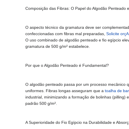
Composição das Fibras: O Papel do Algodão Penteado e
O aspecto técnico da gramatura deve ser complementado 
confeccionadas com fibras mal preparadas,
Solicite orç
O uso combinado de algodão penteado e fio egípcio eleva
gramatura de 500 g/m² estabelece.
Por que o Algodão Penteado é Fundamental?
O algodão penteado passa por um processo mecânico que
uniformes. Fibras longas asseguram que a
toalha de ba
industrial, minimizando a formação de bolinhas (pilling
padrão 500 g/m².
A Superioridade do Fio Egípcio na Durabilidade e Absor