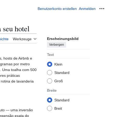
Benutzerkonto erstellen
Anmelden
Meine W
 seu hotel
Erscheinungsbild
ichte
Werkzeuge
Verbergen
Text
, hosts de Airbnb e
 (gramas por metro
Klein
ha. Uma toalha com 500
Standard
res práticas
Groß
 rotina de lavanderia
Breite
Standard
Breit
duto — uma inversão
preensão exata do