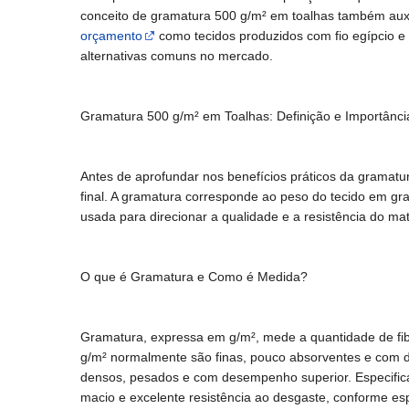
conceito de gramatura 500 g/m² em toalhas também auxil
orçamento
como tecidos produzidos com fio egípcio 
alternativas comuns no mercado.
Gramatura 500 g/m² em Toalhas: Definição e Importânci
Antes de aprofundar nos benefícios práticos da gramatura
final. A gramatura corresponde ao peso do tecido em gra
usada para direcionar a qualidade e a resistência do mat
O que é Gramatura e Como é Medida?
Gramatura, expressa em g/m², mede a quantidade de fib
g/m² normalmente são finas, pouco absorventes e com du
densos, pesados e com desempenho superior. Especifica
macio e excelente resistência ao desgaste, conforme es