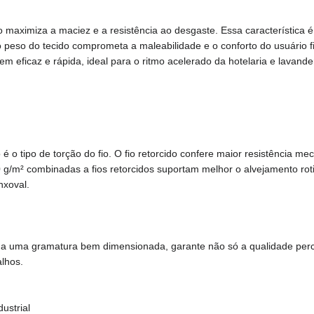
io maximiza a maciez e a resistência ao desgaste. Essa característica 
peso do tecido comprometa a maleabilidade e o conforto do usuário fi
 eficaz e rápida, ideal para o ritmo acelerado da hotelaria e lavanderi
o tipo de torção do fio. O fio retorcido confere maior resistência mec
/m² combinadas a fios retorcidos suportam melhor o alvejamento roti
nxoval.
a a uma gramatura bem dimensionada, garante não só a qualidade perce
alhos.
ustrial