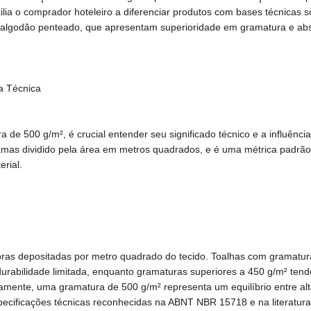
ia o comprador hoteleiro a diferenciar produtos com bases técnicas s
e algodão penteado, que apresentam superioridade em gramatura e ab
a Técnica
 de 500 g/m², é crucial entender seu significado técnico e a influência
mas dividido pela área em metros quadrados, e é uma métrica padrão n
erial.
ras depositadas por metro quadrado do tecido. Toalhas com gramatura
rabilidade limitada, enquanto gramaturas superiores a 450 g/m² tende
mente, uma gramatura de 500 g/m² representa um equilíbrio entre alt
pecificações técnicas reconhecidas na ABNT NBR 15718 e na literatura