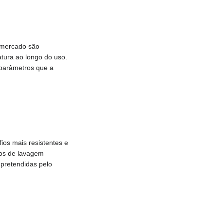
o mercado são
ura ao longo do uso.
 parâmetros que a
os mais resistentes e
os de lavagem
 pretendidas pelo