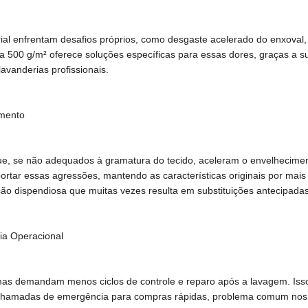
rial enfrentam desafios próprios, como desgaste acelerado do enxoval
 500 g/m² oferece soluções específicas para essas dores, graças a su
avanderias profissionais.
amento
as que, se não adequados à gramatura do tecido, aceleram o envelhecime
rtar essas agressões, mantendo as características originais por mais
ão dispendiosa que muitas vezes resulta em substituições antecipadas
ia Operacional
as demandam menos ciclos de controle e reparo após a lavagem. Isso
chamadas de emergência para compras rápidas, problema comum nos h