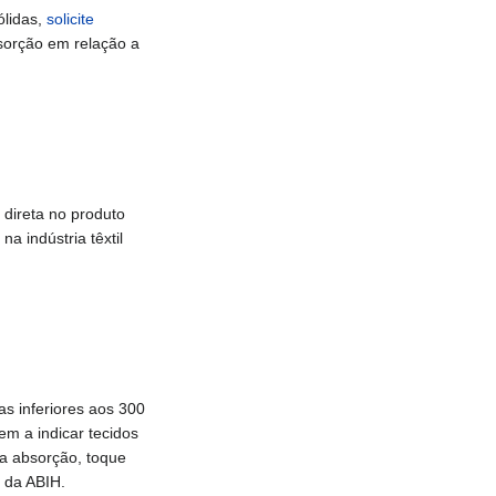
ólidas,
solicite
sorção em relação a
 direta no produto
a indústria têxtil
s inferiores aos 300
m a indicar tecidos
a absorção, toque
 da ABIH.