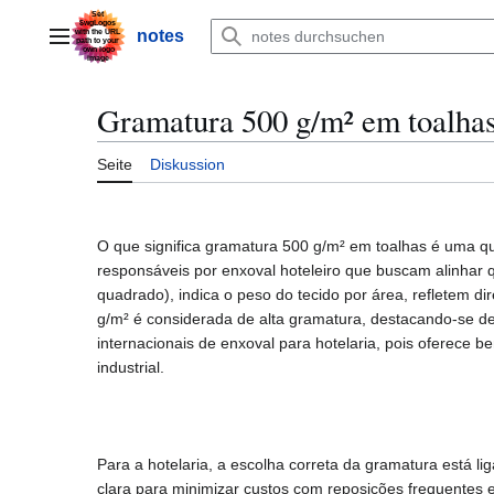
Zum
Inhalt
notes
Hauptmenü
springen
Gramatura 500 g/m² em toalhas 
Seite
Diskussion
O que significa gramatura 500 g/m² em toalhas é uma qu
responsáveis por enxoval hoteleiro que buscam alinhar q
quadrado), indica o peso do tecido por área, refletem d
g/m² é considerada de alta gramatura, destacando-se 
internacionais de enxoval para hotelaria, pois oferece b
industrial.
Para a hotelaria, a escolha correta da gramatura está
clara para minimizar custos com reposições frequentes 