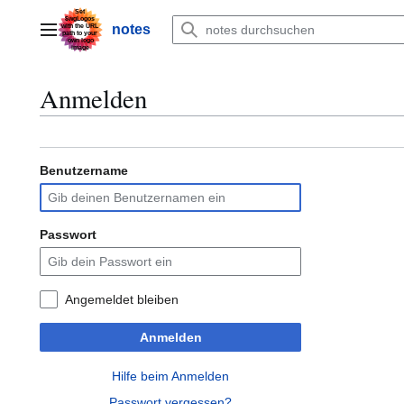
Zum
Inhalt
notes
Hauptmenü
springen
Anmelden
Benutzername
Passwort
Angemeldet bleiben
Anmelden
Hilfe beim Anmelden
Passwort vergessen?