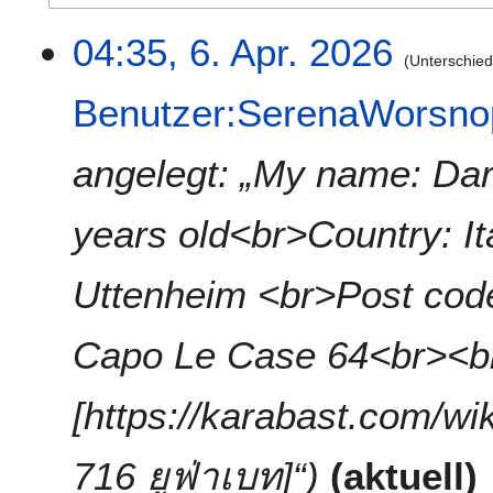
6
04:35, 6. Apr. 2026
Unterschie
.
A
Benutzer:SerenaWorsno
p
r
i
angelegt: „My name: Da
l
2
years old<br>Country: I
0
2
6
Uttenheim <br>Post cod
Capo Le Case 64<br><b
[https://karabast.com/wi
716 ยูฟ่าเบท]“
aktuell