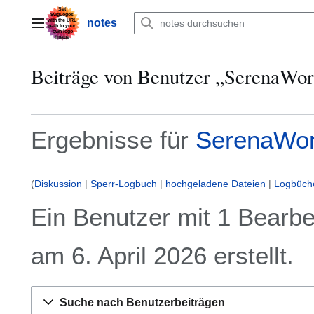
Zum
Inhalt
notes
Hauptmenü
springen
Beiträge von Benutzer „
SerenaWor
Ergebnisse für
SerenaWo
Diskussion
Sperr-Logbuch
hochgeladene Dateien
Logbüch
Ein Benutzer mit 1 Bearb
am 6. April 2026 erstellt.
Suche nach Benutzerbeiträgen